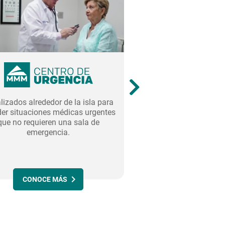
lizados alrededor de la isla para
Atención y ventajas so
er situaciones médicas urgentes
un área exclusiva par
que no requieren una sala de
MMM hospitalizad
emergencia.
acompañantes, en 
participant
CONOCE MÁS
CONOCE MÁ