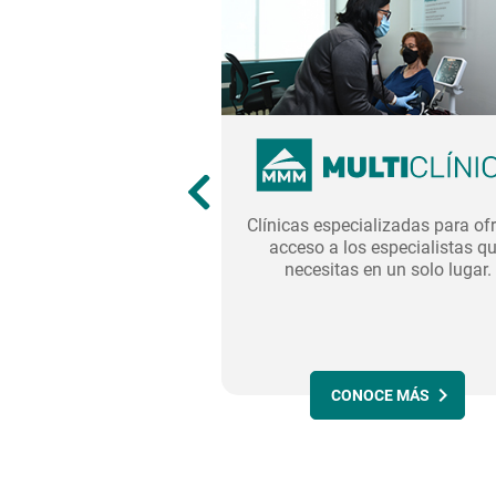
tajas sobresalientes en
Clínicas especializadas para of
siva para afiliados de
acceso a los especialistas q
italizados, y sus
necesitas en un solo lugar.
tes, en hospitales
rticipantes.
NOCE MÁS
CONOCE MÁS