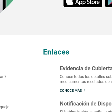
Enlaces
Evidencia de Cubiert
lan?
Conoce todos los detalles sob
medicamentos recetados dentr
CONOCE MÁS
Notificación de Dispo
queja.
Si hablas inglés, español u o