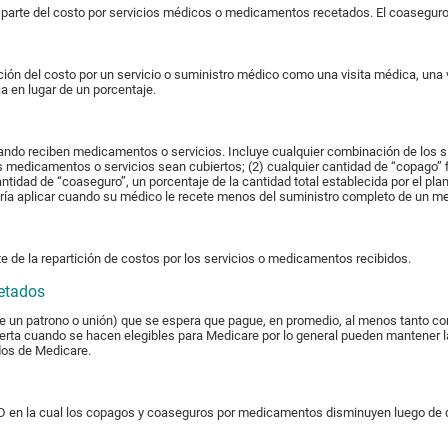
parte del costo por servicios médicos o medicamentos recetados. El coaseguro, 
ión del costo por un servicio o suministro médico como una visita médica, una 
a en lugar de un porcentaje.
ando reciben medicamentos o servicios. Incluye cualquier combinación de los sig
s medicamentos o servicios sean cubiertos; (2) cualquier cantidad de “copago” f
antidad de “coaseguro”, un porcentaje de la cantidad total establecida por el p
odría aplicar cuando su médico le recete menos del suministro completo de un m
te de la repartición de costos por los servicios o medicamentos recibidos.
cetados
e un patrono o unión) que se espera que pague, en promedio, al menos tanto 
erta cuando se hacen elegibles para Medicare por lo general pueden mantener la
dos de Medicare.
 D en la cual los copagos y coaseguros por medicamentos disminuyen luego de 