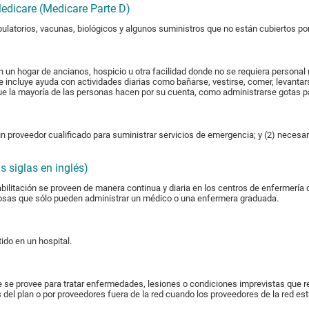
edicare (Medicare Parte D)
atorios, vacunas, biológicos y algunos suministros que no están cubiertos por 
n un hogar de ancianos, hospicio u otra facilidad donde no se requiera personal
 incluye ayuda con actividades diarias como bañarse, vestirse, comer, levantars
que la mayoría de las personas hacen por su cuenta, como administrarse gotas pa
n proveedor cualificado para suministrar servicios de emergencia; y (2) necesario
s siglas en inglés)
abilitación se proveen de manera continua y diaria en los centros de enfermería
venosas que sólo pueden administrar un médico o una enfermera graduada.
ido en un hospital.
se provee para tratar enfermedades, lesiones o condiciones imprevistas que re
s del plan o por proveedores fuera de la red cuando los proveedores de la red e