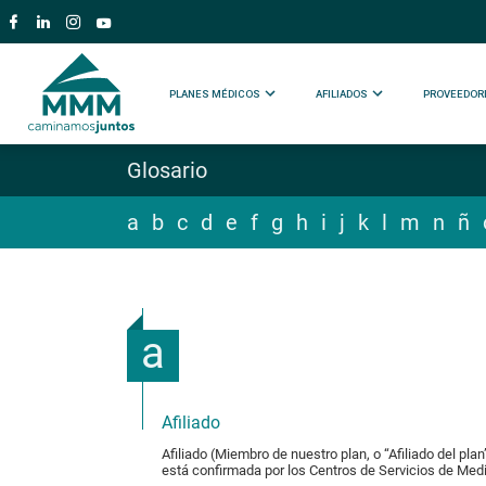
PLANES MÉDICOS
AFILIADOS
PROVEEDOR
Glosario
a
b
c
d
e
f
g
h
i
j
k
l
m
n
ñ
a
Afiliado
Afiliado (Miembro de nuestro plan, o “Afiliado del pl
está confirmada por los Centros de Servicios de Medi