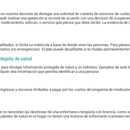
 con nuestra decisión de denegar una solicitud de cubierta de servicios de cui
ede realizar una apelación si no está de acuerdo con una decisión de suspensió
n medicamento, artículo, o servicio que piensa que debe recibir. La evidencia de 
 afiliados, si limita su matrícula a base de donde viven las personas. Para plan
tinarios (no emergencias). El plan puede desafiliarte si te mudas permanentement
otegida de salud
l, para divulgar Información protegida de salud a un individuo. Ejemplos de este
uier otra información que permita identificar a una persona.
ingresos y recursos limitados a pagar por los costos del programa de medicam
e no necesitan las destrezas de una enfermera o terapista con licencia, como a
yudantes de salud en el hogar no tienen una licencia de enfermería ni proveen ter