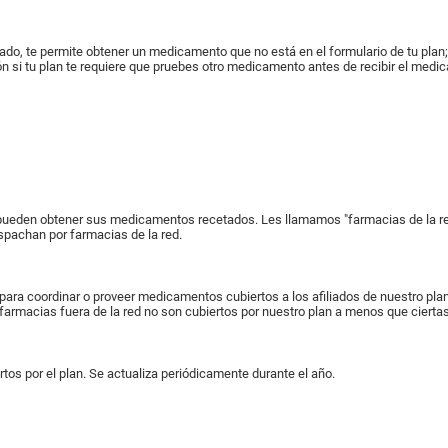
bado, te permite obtener un medicamento que no está en el formulario de tu pla
 si tu plan te requiere que pruebes otro medicamento antes de recibir el medicam
 pueden obtener sus medicamentos recetados. Les llamamos "farmacias de la red
espachan por farmacias de la red.
 para coordinar o proveer medicamentos cubiertos a los afiliados de nuestro p
e farmacias fuera de la red no son cubiertos por nuestro plan a menos que cierta
os por el plan. Se actualiza periódicamente durante el año.