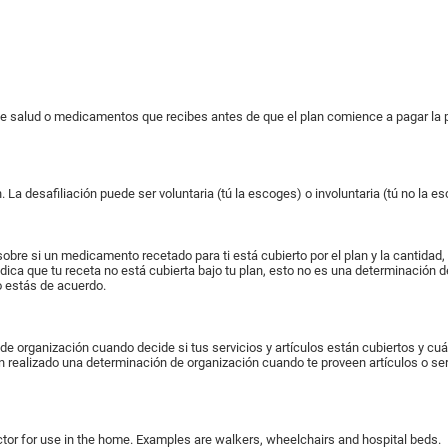
de salud o medicamentos que recibes antes de que el plan comience a pagar la 
. La desafiliación puede ser voluntaria (tú la escoges) o involuntaria (tú no la e
e si un medicamento recetado para ti está cubierto por el plan y la cantidad, si
indica que tu receta no está cubierta bajo tu plan, esto no es una determinación d
no estás de acuerdo.
e organización cuando decide si tus servicios y artículos están cubiertos y c
 realizado una determinación de organización cuando te proveen artículos o servi
ctor for use in the home. Examples are walkers, wheelchairs and hospital beds.