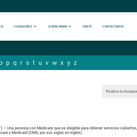
ES
CUIDADORES
SOBRE MMM
ÚNETE
CONTÁCTANOS
o
p
q
r
s
t
u
v
w
x
y
z
an”) – Una persona con Medicare que es elegible para obtener servicios cubiertos
care y Medicaid (CMS, por sus siglas en inglés).